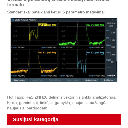
formatu.
Standartiškai pateikiami keturi S parametro matavimai.
Hot Tags: R&S ZNH26 delninis vektorinis tinklo analizatorius,
Kinija, gamintojai, tiekėjai, gamykla, naujausi, pažangūs,
naujausiai parduodami
Susijusi kategorija