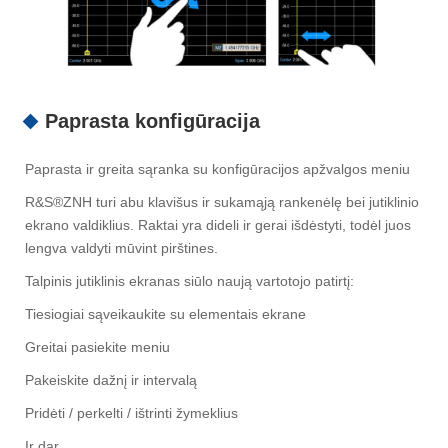
Paprasta konfigūracija
Paprasta ir greita sąranka su konfigūracijos apžvalgos meniu
R&S®ZNH turi abu klavišus ir sukamąją rankenėlę bei jutiklinio
ekrano valdiklius. Raktai yra dideli ir gerai išdėstyti, todėl juos
lengva valdyti mūvint pirštines.
Talpinis jutiklinis ekranas siūlo naują vartotojo patirtį:
Tiesiogiai sąveikaukite su elementais ekrane
Greitai pasiekite meniu
Pakeiskite dažnį ir intervalą
Pridėti / perkelti / ištrinti žymeklius
Ir dar