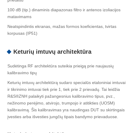
prietaisu
100 dB (tip.) dinaminis diapazonas filtro ir antenos izoliacijos
matavimams
Neatspindintis ekranas, mažas formos koeficientas, tvirtas
korpusas (IP51)
Keturių imtuvų architektūra
Sudėtinga RF architektūra suteikia prieigą prie naujausių
kalibravimo tipų
Keturių imtuvų architektūrą sudaro specialūs etaloniniai imtuvai
ir tikrinimo imtuvai tiek prie 1, tiek prie 2 prievadų. Tai leidžia
R&S®ZNH palaikyti pažangesnius kalibravimo tipus, pvz.,
nežinomo perėjimo, atvirojo, trumpojo ir atitikties (UOSM)
kalibravimą. Šis kalibravimas yra naudingas DUT su skirtingais
įvesties arba išvesties jungčių tipais bandymo prievaduose.