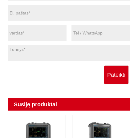
Pateikti
Susiję produktai