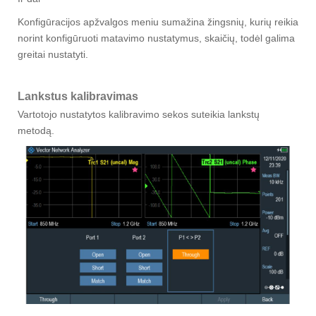
Konfigūracijos apžvalgos meniu sumažina žingsnių, kurių reikia
norint konfigūruoti matavimo nustatymus, skaičių, todėl galima
greitai nustatyti.
Lankstus kalibravimas
Vartotojo nustatytos kalibravimo sekos suteikia lankstų
metodą.