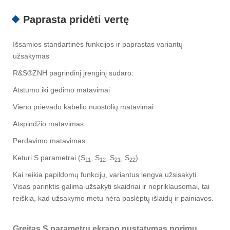
Paprasta pridėti vertę
Išsamios standartinės funkcijos ir paprastas variantų
užsakymas
R&S®ZNH pagrindinį įrenginį sudaro:
Atstumo iki gedimo matavimai
Vieno prievado kabelio nuostolių matavimai
Atspindžio matavimas
Perdavimo matavimas
Keturi S parametrai (S
, S
, S
, S
)
11
12
21
22
Kai reikia papildomų funkcijų, variantus lengva užsisakyti.
Visas parinktis galima užsakyti skaidriai ir nepriklausomai, tai
reiškia, kad užsakymo metu nėra paslėptų išlaidų ir painiavos.
Greitas S parametrų ekrano nustatymas norimu