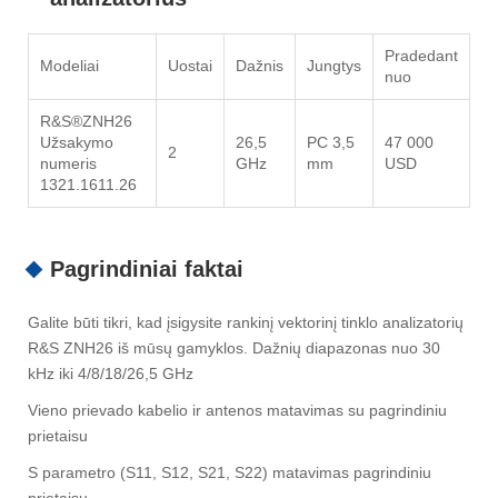
Pradedant
Modeliai
Uostai
Dažnis
Jungtys
nuo
R&S®ZNH26
Užsakymo
26,5
PC 3,5
47 000
2
numeris
GHz
mm
USD
1321.1611.26
Pagrindiniai faktai
Galite būti tikri, kad įsigysite rankinį vektorinį tinklo analizatorių
R&S ZNH26 iš mūsų gamyklos. Dažnių diapazonas nuo 30
kHz iki 4/8/18/26,5 GHz
Vieno prievado kabelio ir antenos matavimas su pagrindiniu
prietaisu
S parametro (S11, S12, S21, S22) matavimas pagrindiniu