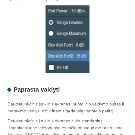
Paprasta valdyti
Daugiafunkcinis jutiklinis ekranas, nuotolinio valdymo pultas ir
matavimo vedlys, užtikrinantis geriausią vartotojo patirtį
Daugiafunkcinis jutiklinis ekranas siūlo standartinę
išmaniuosiuose telefonuose esančią prispaudimo priartinimo
funkciją. R&S®ZNH palaiko įprastus telefono valdymo gestus,