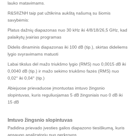
lauko matavimams.
R&S®ZNH taip pat užtikrina aukštą našumą su šiomis
savybėmis:
Platus dažnių diapazonas nuo 30 kHz iki 4/8/18/26,5 GHz, kad
palaikytų įvairias programas
Didelis dinaminis diapazonas iki 100 dB (tip.), skirtas dideliems
lygio svyravimams matuoti
Labai tikslus dėl mažo triukšmo lygio (RMS) nuo 0,0015 dB iki
0,0040 dB (tip.) ir mažo sekimo triukšmo fazės (RMS) nuo
0,02° iki 0,04° (tip.)
Abiejuose prievaduose įmontuotas imtuvo žingsnio
slopintuvas, kuris reguliuojamas 5 dB žingsniais nuo 0 dB iki
15 dB
Imtuvo žingsnio slopintuvas
Padidina prievado įvesties galios diapazono tiesiškumą, kuris
apsaugo analizatorių nuo perkrovos.