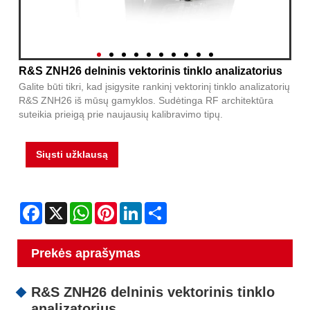
R&S ZNH26 delninis vektorinis tinklo analizatorius
Galite būti tikri, kad įsigysite rankinį vektorinį tinklo analizatorių
R&S ZNH26 iš mūsų gamyklos. Sudėtinga RF architektūra
suteikia prieigą prie naujausių kalibravimo tipų.
Siųsti užklausą
Facebook
X
WhatsApp
Pinterest
LinkedIn
Share
Prekės aprašymas
R&S ZNH26 delninis vektorinis tinklo
analizatorius