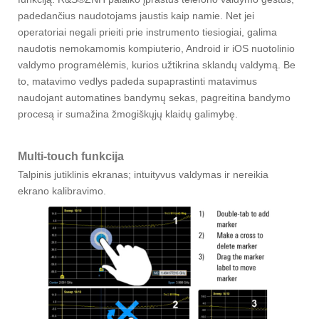
padedančius naudotojams jaustis kaip namie. Net jei
operatoriai negali prieiti prie instrumento tiesiogiai, galima
naudotis nemokamomis kompiuterio, Android ir iOS nuotolinio
valdymo programėlėmis, kurios užtikrina sklandų valdymą. Be
to, matavimo vedlys padeda supaprastinti matavimus
naudojant automatines bandymų sekas, pagreitina bandymo
procesą ir sumažina žmogiškųjų klaidų galimybę.
Multi-touch funkcija
Talpinis jutiklinis ekranas; intuityvus valdymas ir nereikia
ekrano kalibravimo.