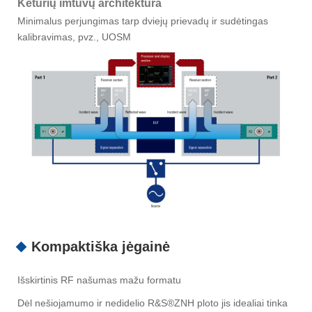
Keturių imtuvų architektūra
Minimalus perjungimas tarp dviejų prievadų ir sudėtingas
kalibravimas, pvz., UOSM
Kompaktiška jėgainė
Išskirtinis RF našumas mažu formatu
Dėl nešiojamumo ir nedidelio R&S®ZNH ploto jis idealiai tinka