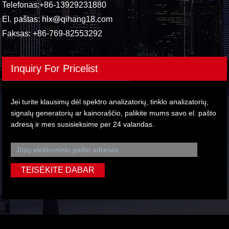
Telefonas:
+86-13929231880
El. paštas:
hlx@qihang18.com
Faksas: +86-769-82553292
Inquiry For Pricelist
Jei turite klausimų dėl spektro analizatorių, tinklo analizatorių,
signalų generatorių ar kainoraščio, palikite mums savo el. pašto
adresą ir mes susisieksime per 24 valandas.