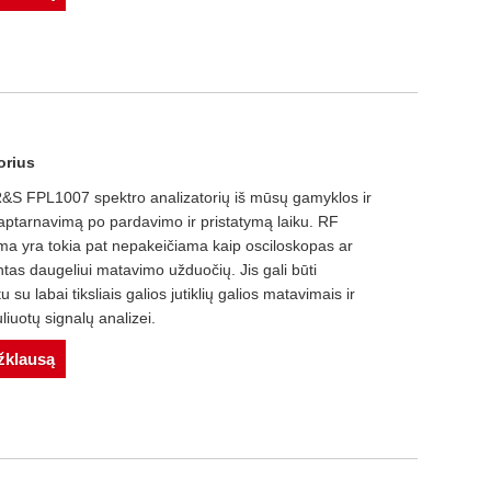
orius
te R&S FPL1007 spektro analizatorių iš mūsų gamyklos ir
aptarnavimą po pardavimo ir pristatymą laiku. RF
a yra tokia pat nepakeičiama kaip osciloskopas ar
tas daugeliui matavimo užduočių. Jis gali būti
su labai tiksliais galios jutiklių galios matavimais ir
iuotų signalų analizei.
užklausą