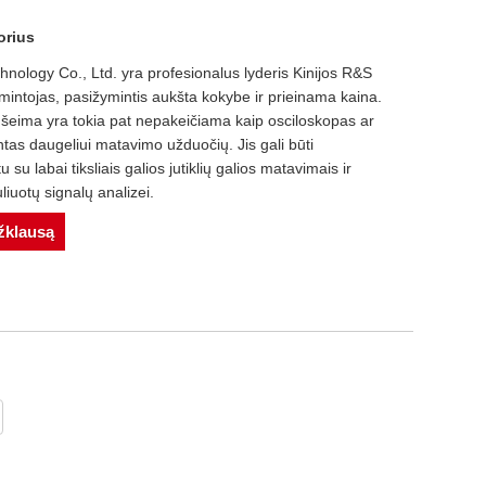
orius
ology Co., Ltd. yra profesionalus lyderis Kinijos R&S
intojas, pasižymintis aukšta kokybe ir prieinama kaina.
eima yra tokia pat nepakeičiama kaip osciloskopas ar
tas daugeliui matavimo užduočių. Jis gali būti
su labai tiksliais galios jutiklių galios matavimais ir
iuotų signalų analizei.
užklausą