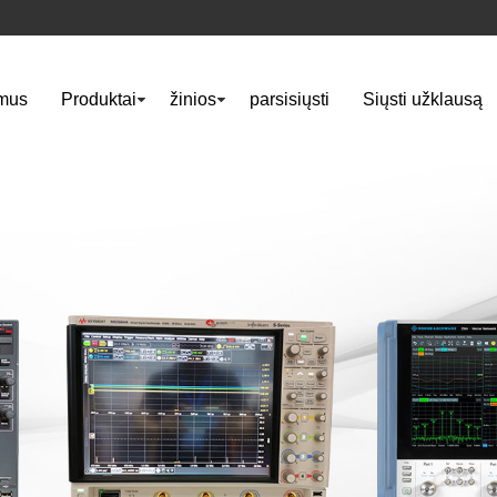
mus
Produktai
žinios
parsisiųsti
Siųsti užklausą