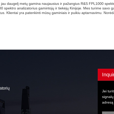
jau daugelį metų gamina naujausius ir pažangius R&S FPL1000 spektro 
 spektro analizatorius gamintojų ir tiekėjų Kinijoje. Mes turime savo
us. Klientai yra patenkinti mūsų gaminiais ir puikiu aptarnavimu. Norėd
.
Inqui
atorių
Jei turi
signalų
adresą 