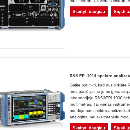
multimetras. Tai vienas instrum
Skaityti daugiau
Siųsti 
R&S FPL1014 spektro analizat
Galite būti tikri, kad nusipirksi
mes pasiūlysime jums geriausią 
laboratorijoje R&S®FPL1000 šeim
multimetras. Tai vienas instrumen
naudojamas spektro analizei kartu 
analoginių bei skaitmeniniu modul
Skaityti daugiau
Siųsti 