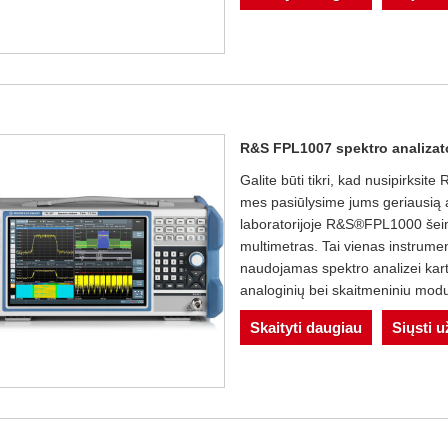
R&S FPL1007 spektro analizat
Galite būti tikri, kad nusipirksi
mes pasiūlysime jums geriausią 
laboratorijoje R&S®FPL1000 šeim
multimetras. Tai vienas instrumen
naudojamas spektro analizei kartu 
analoginių bei skaitmeniniu modul
Skaityti daugiau
Siųsti 