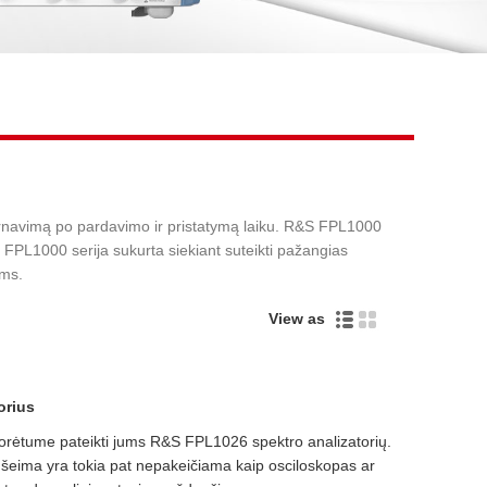
Live
arnavimą po pardavimo ir pristatymą laiku. R&S FPL1000
FPL1000 serija sukurta siekiant suteikti pažangias
oms.
View as
orius
norėtume pateikti jums R&S FPL1026 spektro analizatorių.
eima yra tokia pat nepakeičiama kaip osciloskopas ar