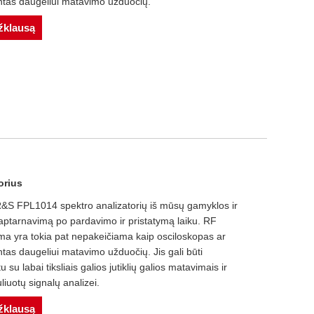
entas daugeliui matavimo užduočių.
užklausą
orius
te R&S FPL1014 spektro analizatorių iš mūsų gamyklos ir
aptarnavimą po pardavimo ir pristatymą laiku. RF
a yra tokia pat nepakeičiama kaip osciloskopas ar
tas daugeliui matavimo užduočių. Jis gali būti
su labai tiksliais galios jutiklių galios matavimais ir
iuotų signalų analizei.
užklausą