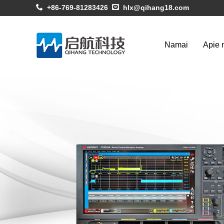
+86-769-81283426
hlx@qihang18.com
Namai
Apie 