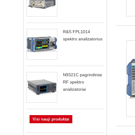
R&S FPL1014
spektro analizatorius
N9321C pagrindiniai
RF spektro
analizatoriai
Visi nauji produktai