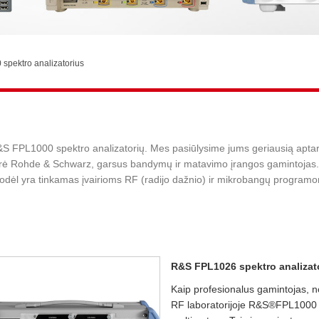
spektro analizatorius
R&S FPL1000 spektro analizatorių. Mes pasiūlysime jums geriausią apt
ukūrė Rohde & Schwarz, garsus bandymų ir matavimo įrangos gamintojas. 
odėl yra tinkamas įvairioms RF (radijo dažnio) ir mikrobangų program
R&S FPL1026 spektro analizat
Kaip profesionalus gamintojas, 
RF laboratorijoje R&S®FPL1000 š