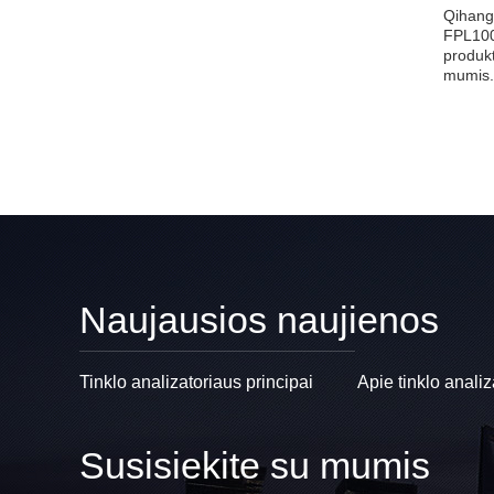
Qihang 
FPL1000
produkt
mumis
Naujausios naujienos
Tinklo analizatoriaus principai
Apie tinklo analiz
Susisiekite su mumis