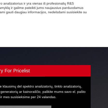
analizatorius ir yra vienas iš profesionalių R&S
 gamyklą ir galime pateikti jums naujausius parduodamus
ami gauti daugiau informacijos, nedelsdami susisiekite su
ry For Pricelist
te klausimų dėl spektro analizatorių, tinklo analizatorių,
 generatorių ar kainoraščio, palikite mums savo el. pašto
ir mes susisieksime per 24 valandas.