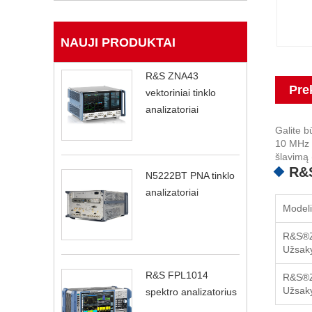
NAUJI PRODUKTAI
R&S ZNA43
Pre
vektoriniai tinklo
analizatoriai
Galite b
10 MHz i
šlavimą 
R&S
N5222BT PNA tinklo
analizatoriai
Modeli
R&S®
Užsaky
R&S FPL1014
R&S®
Užsaky
spektro analizatorius