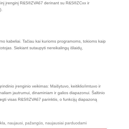
inį įrenginį R&S®ZVA67 derinant su R&S®ZCxx ir
).
dymo kabeliai. Tačiau kai kurioms programoms, tokioms kaip
otojas. Siekiant sutaupyti nereikalingų išlaidų,
inio įrenginio veikimas: Maišytuvo, keitiklio/imtuvo ir
aliam jautrumui, dinaminiam ir galios diapazonui. Šaltinio
 įdiegti visas R&S®ZVA67 parinktis, o funkcijų diapazoną
mykla, naujausi, pažangūs, naujausiai parduodami