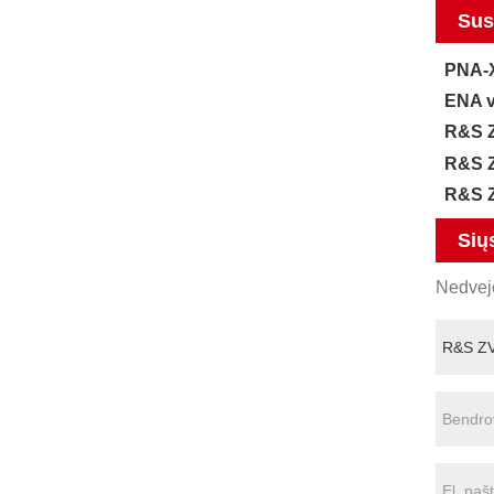
Susi
PNA-X 
ENA ve
R&S ZV
R&S ZN
R&S Z
Sių
Nedvejo