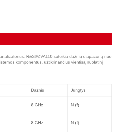
klo analizatorius. R&S®ZVA110 suteikia dažnių diapazoną nuo
stemos komponentus, užtikrinančius vientisą nuolatinį
Dažnis
Jungtys
8 GHz
N (f)
8 GHz
N (f)