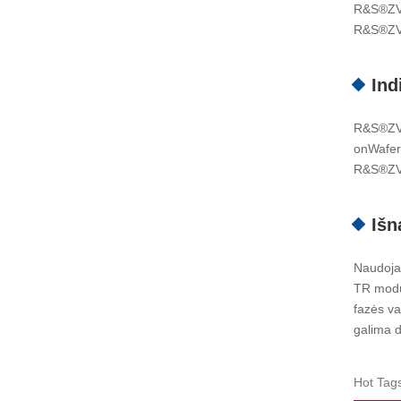
R&S®ZVA
R&S®ZVA-
Ind
R&S®ZVA1
onWafer 
R&S®ZVA1
Išn
Naudojan
TR modul
fazės va
galima 
Hot Tags