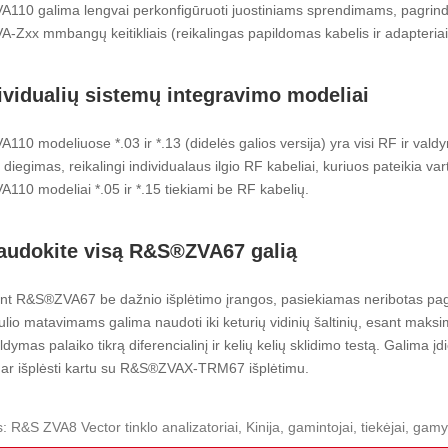
110 galima lengvai perkonfigūruoti juostiniams sprendimams, pagrind
Zxx mmbangų keitikliais (reikalingas papildomas kabelis ir adapteriai
ividualių sistemų integravimo modeliai
10 modeliuose *.03 ir *.13 (didelės galios versija) yra visi RF ir val
diegimas, reikalingi individualaus ilgio RF kabeliai, kuriuos pateikia vart
10 modeliai *.05 ir *.15 tiekiami be RF kabelių.
audokite visą R&S®ZVA67 galią
t R&S®ZVA67 be dažnio išplėtimo įrangos, pasiekiamas neribotas pagrind
io matavimams galima naudoti iki keturių vidinių šaltinių, esant maksim
ldymas palaiko tikrą diferencialinį ir kelių kelių sklidimo testą. Galima
dar išplėsti kartu su R&S®ZVAX-TRM67 išplėtimu.
: R&S ZVA8 Vector tinklo analizatoriai, Kinija, gamintojai, tiekėjai, ga