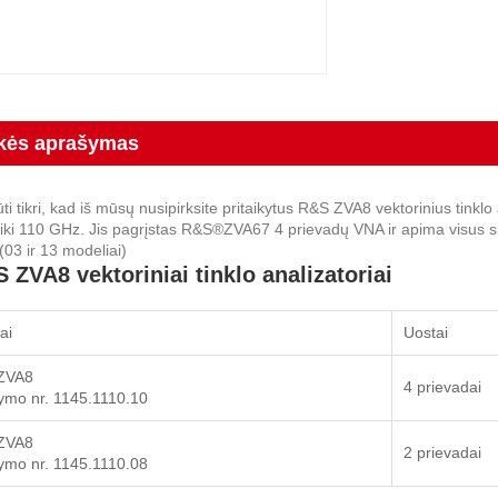
kės aprašymas
ūti tikri, kad iš mūsų nusipirksite pritaikytus R&S ZVA8 vektorinius tin
ki 110 GHz. Jis pagrįstas R&S®ZVA67 4 prievadų VNA ir apima visus si
(03 ir 13 modeliai)
 ZVA8 vektoriniai tinklo analizatoriai
ai
Uostai
ZVA8
4 prievadai
mo nr. 1145.1110.10
ZVA8
2 prievadai
mo nr. 1145.1110.08