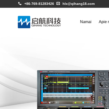
+86-769-81283426
hlx@qihang18.com
Namai
Apie 