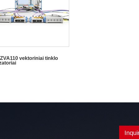
VA110 vektoriniai tinklo
zatoriai
Inqui