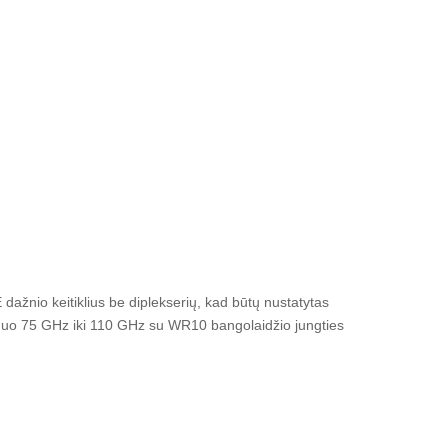
žnio keitiklius be diplekserių, kad būtų nustatytas
 nuo 75 GHz iki 110 GHz su WR10 bangolaidžio jungties