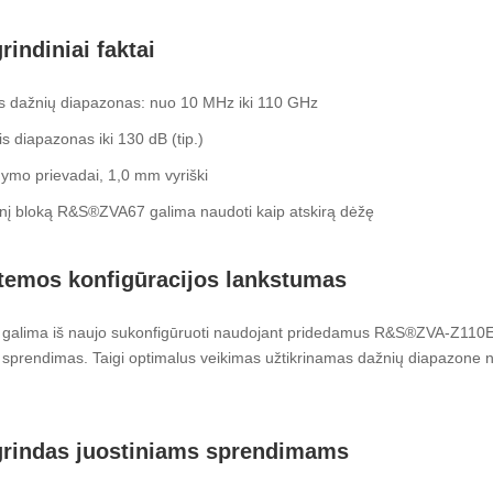
rindiniai faktai
s dažnių diapazonas: nuo 10 MHz iki 110 GHz
s diapazonas iki 130 dB (tip.)
ymo prievadai, 1,0 mm vyriški
nį bloką R&S®ZVA67 galima naudoti kaip atskirą dėžę
temos konfigūracijos lankstumas
galima iš naujo sukonfigūruoti naudojant pridedamus R&S®ZVA-Z110E da
s sprendimas. Taigi optimalus veikimas užtikrinamas dažnių diapazone
rindas juostiniams sprendimams