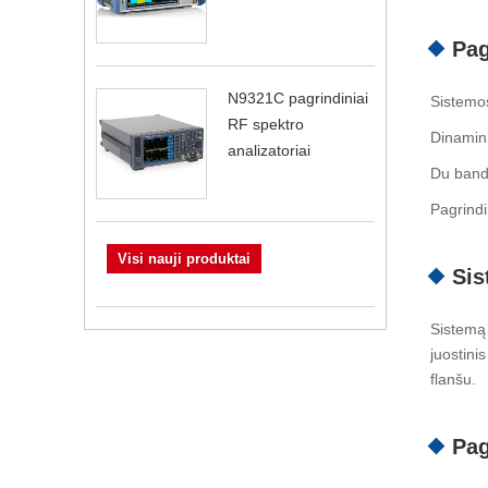
Pag
N9321C pagrindiniai
Sistemo
RF spektro
Dinamini
analizatoriai
Du band
Pagrindi
Visi nauji produktai
Sis
Sistemą 
juostini
flanšu.
Pag