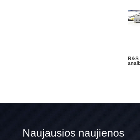
R&S Z
anali
Naujausios naujienos