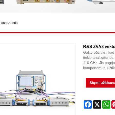
 analizatoriai
R&S ZVA8 vektori
Galite būti tikri, k
tinklo analizatori
110 GHz. Jis pagrį
komponentus, užtikr
Siųsti užklaus
Facebook
X
Wh