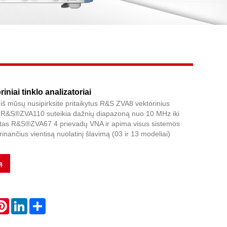
Live
niai tinklo analizatoriai
ad iš mūsų nusipirksite pritaikytus R&S ZVA8 vektorinius
us. R&S®ZVA110 suteikia dažnių diapazoną nuo 10 MHz iki
stas R&S®ZVA67 4 prievadų VNA ir apima visus sistemos
inančius vientisą nuolatinį šlavimą (03 ir 13 modeliai)
ą
atsApp
Pinterest
LinkedIn
Share