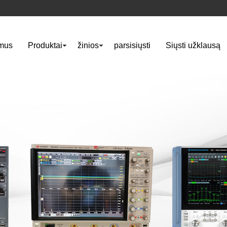
mus
Produktai
žinios
parsisiųsti
Siųsti užklausą