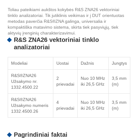
Toliau pateikiami aukštos kokybės R&S ZNA26 vektoriniai
tinklo analizatoriai. Tik jutiklinis veikimas ir į DUT orientuotas
metodas paverčia R&S®ZNA galinga, universalia ir
kompaktiška matavimo sistema, skirta tiek pasyviųjų, tiek
aktyvių įrenginių charakterizavimui.
R&S ZNA26 vektoriniai tinklo
analizatoriai
Modeliai
Uostai
Dažnis
Jungtys
R&S®ZNA26
2
Nuo 10 MHz
3,5 mm
Užsakymo nr.
prievadai
iki 26,5 GHz
(m)
1332.4500.22
R&S®ZNA26
4
Nuo 10 MHz
3,5 mm
Užsakymo numeris
prievadai
iki 26,5 GHz
(m)
1332.4500.26
Pagrindiniai faktai