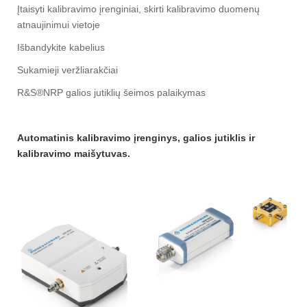
Įtaisyti kalibravimo įrenginiai, skirti kalibravimo duomenų
atnaujinimui vietoje
Išbandykite kabelius
Sukamieji veržliarakčiai
R&S®NRP galios jutiklių šeimos palaikymas
Automatinis kalibravimo įrenginys, galios jutiklis ir
kalibravimo maišytuvas.