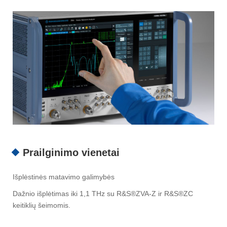
Prailginimo vienetai
Išplėstinės matavimo galimybės
Dažnio išplėtimas iki 1,1 THz su R&S®ZVA-Z ir R&S®ZC
keitiklių šeimomis.