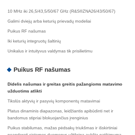
10 MHz iki 26,5/43,5/50/67 GHz (R&S®ZNA26/43/50/67)
Galimi dviejų arba keturių prievadų modeliai
Puikus RF našumas
Iki keturių integruotų šaltinių
Unikalus ir intuityvus valdymas tik prisilietimu
Puikus RF našumas
Didelis našumas ir greitas greitis pažangioms matavimo
užduotims atlikti
Tikslūs aktyvių ir pasyvių komponentų matavimai
Platus dinaminis diapazonas, leidžiantis apibūdinti net ir
bandomus stipriai blokuojančius įrenginius
Puikus stabilumas, mažas pėdsakų triukšmas ir išskirtiniai
neapdoroti sistemos duomenys užtikrina aukštą patikimumą