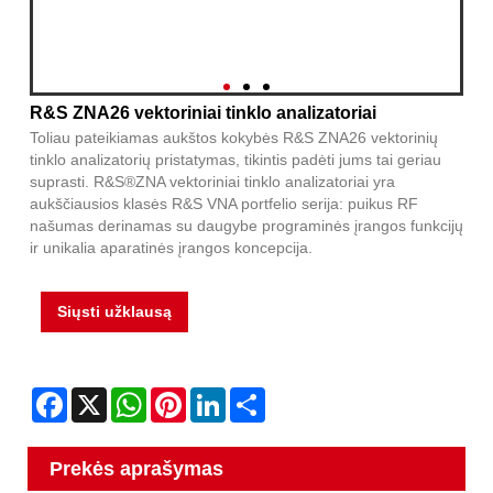
R&S ZNA26 vektoriniai tinklo analizatoriai
Toliau pateikiamas aukštos kokybės R&S ZNA26 vektorinių
tinklo analizatorių pristatymas, tikintis padėti jums tai geriau
suprasti. R&S®ZNA vektoriniai tinklo analizatoriai yra
aukščiausios klasės R&S VNA portfelio serija: puikus RF
našumas derinamas su daugybe programinės įrangos funkcijų
ir unikalia aparatinės įrangos koncepcija.
Siųsti užklausą
Facebook
X
WhatsApp
Pinterest
LinkedIn
Share
Prekės aprašymas