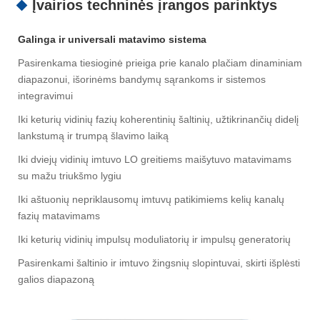
Įvairios techninės įrangos parinktys
Galinga ir universali matavimo sistema
Pasirenkama tiesioginė prieiga prie kanalo plačiam dinaminiam
diapazonui, išorinėms bandymų sąrankoms ir sistemos
integravimui
Iki keturių vidinių fazių koherentinių šaltinių, užtikrinančių didelį
lankstumą ir trumpą šlavimo laiką
Iki dviejų vidinių imtuvo LO greitiems maišytuvo matavimams
su mažu triukšmo lygiu
Iki aštuonių nepriklausomų imtuvų patikimiems kelių kanalų
fazių matavimams
Iki keturių vidinių impulsų moduliatorių ir impulsų generatorių
Pasirenkami šaltinio ir imtuvo žingsnių slopintuvai, skirti išplėsti
galios diapazoną