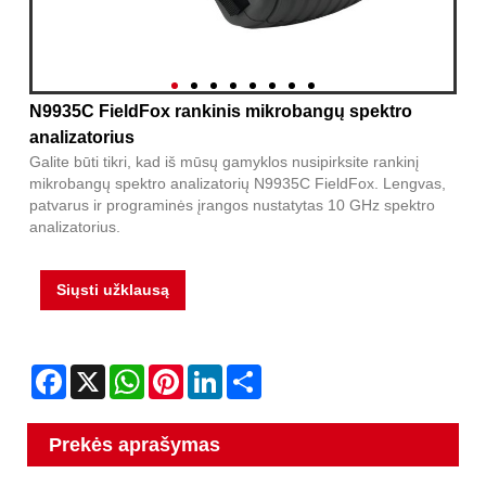
N9935C FieldFox rankinis mikrobangų spektro
analizatorius
Galite būti tikri, kad iš mūsų gamyklos nusipirksite rankinį
mikrobangų spektro analizatorių N9935C FieldFox. Lengvas,
patvarus ir programinės įrangos nustatytas 10 GHz spektro
analizatorius.
Siųsti užklausą
Facebook
X
WhatsApp
Pinterest
LinkedIn
Share
Prekės aprašymas