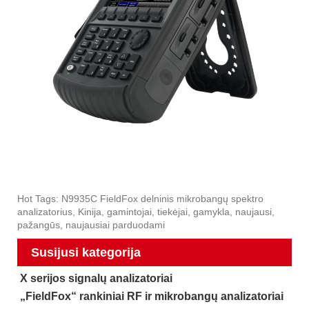
Hot Tags: N9935C FieldFox delninis mikrobangų spektro
analizatorius, Kinija, gamintojai, tiekėjai, gamykla, naujausi,
pažangūs, naujausiai parduodami
Susijusi kategorija
X serijos signalų analizatoriai
„FieldFox“ rankiniai RF ir mikrobangų analizatoriai