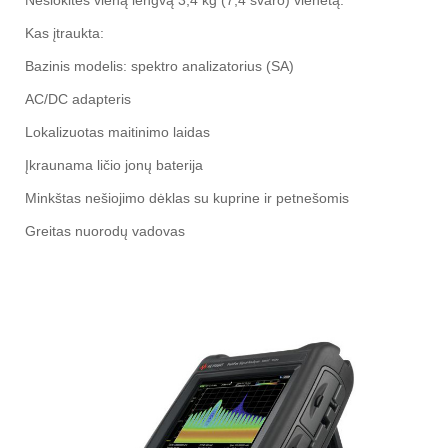
Nešiokitės vieną lengvą 3,4 kg (7,4 svaro) vienetą.
Kas įtraukta:
Bazinis modelis: spektro analizatorius (SA)
AC/DC adapteris
Lokalizuotas maitinimo laidas
Įkraunama ličio jonų baterija
Minkštas nešiojimo dėklas su kuprine ir petnešomis
Greitas nuorodų vadovas