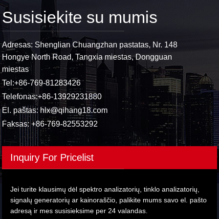
Susisiekite su mumis
Adresas: Shenglian Chuangzhan pastatas, Nr. 148
Hongye North Road, Tangxia miestas, Dongguan
miestas
Tel:
+86-769-81283426
Telefonas:
+86-13929231880
El. paštas:
hlx@qihang18.com
Faksas: +86-769-82553292
Inquiry For Pricelist
Jei turite klausimų dėl spektro analizatorių, tinklo analizatorių,
signalų generatorių ar kainoraščio, palikite mums savo el. pašto
adresą ir mes susisieksime per 24 valandas.