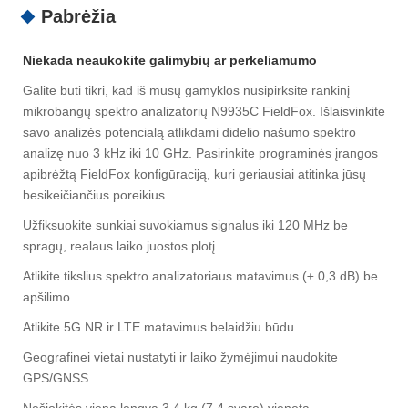
Pabrėžia
Niekada neaukokite galimybių ar perkeliamumo
Galite būti tikri, kad iš mūsų gamyklos nusipirksite rankinį
mikrobangų spektro analizatorių N9935C FieldFox. Išlaisvinkite
savo analizės potencialą atlikdami didelio našumo spektro
analizę nuo 3 kHz iki 10 GHz. Pasirinkite programinės įrangos
apibrėžtą FieldFox konfigūraciją, kuri geriausiai atitinka jūsų
besikeičiančius poreikius.
Užfiksuokite sunkiai suvokiamus signalus iki 120 MHz be
spragų, realaus laiko juostos plotį.
Atlikite tikslius spektro analizatoriaus matavimus (± 0,3 dB) be
apšilimo.
Atlikite 5G NR ir LTE matavimus belaidžiu būdu.
Geografinei vietai nustatyti ir laiko žymėjimui naudokite
GPS/GNSS.