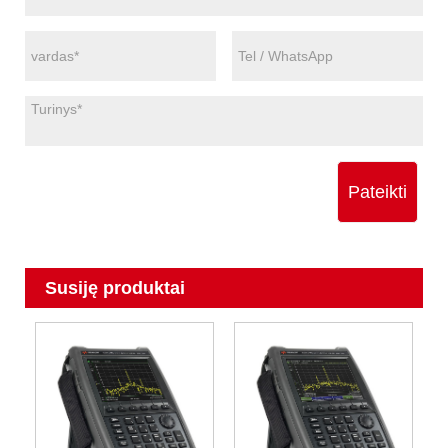
Pateikti
Susiję produktai