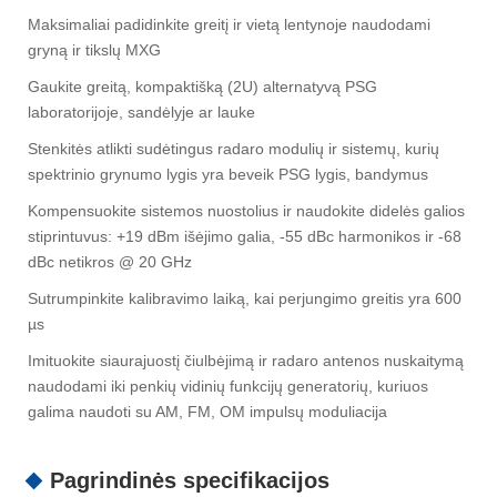
Maksimaliai padidinkite greitį ir vietą lentynoje naudodami
gryną ir tikslų MXG
Gaukite greitą, kompaktišką (2U) alternatyvą PSG
laboratorijoje, sandėlyje ar lauke
Stenkitės atlikti sudėtingus radaro modulių ir sistemų, kurių
spektrinio grynumo lygis yra beveik PSG lygis, bandymus
Kompensuokite sistemos nuostolius ir naudokite didelės galios
stiprintuvus: +19 dBm išėjimo galia, -55 dBc harmonikos ir -68
dBc netikros @ 20 GHz
Sutrumpinkite kalibravimo laiką, kai perjungimo greitis yra 600
µs
Imituokite siaurajuostį čiulbėjimą ir radaro antenos nuskaitymą
naudodami iki penkių vidinių funkcijų generatorių, kuriuos
galima naudoti su AM, FM, OM impulsų moduliacija
Pagrindinės specifikacijos