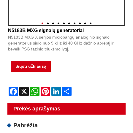
N5183B MXG signalų generatoriai
N5183B MXG X serijos mikrobangų analoginio signalo
generatorius siūlo nuo 9 kHz iki 40 GHz dažnio aprėptį ir
beveik PSG fazinio triukšmo lygį.
Siųsti užklausą
Facebook
X
WhatsApp
Pinterest
LinkedIn
Share
Prekės aprašymas
Pabrėžia