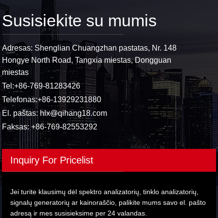
Susisiekite su mumis
Adresas: Shenglian Chuangzhan pastatas, Nr. 148
Hongye North Road, Tangxia miestas, Dongguan
miestas
Tel:
+86-769-81283426
Telefonas:
+86-13929231880
El. paštas:
hlx@qihang18.com
Faksas: +86-769-82553292
Inquiry For Pricelist
Jei turite klausimų dėl spektro analizatorių, tinklo analizatorių,
signalų generatorių ar kainoraščio, palikite mums savo el. pašto
adresą ir mes susisieksime per 24 valandas.